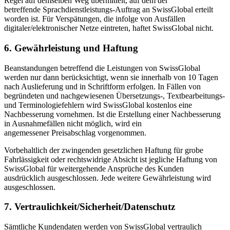
Regel auf demselben Weg übermittelt, auf dem der
betreffende Sprachdienstleistungs-Auftrag an SwissGlobal erteilt
worden ist. Für Verspätungen, die infolge von Ausfällen
digitaler/elektronischer Netze eintreten, haftet SwissGlobal nicht.
6. Gewährleistung und Haftung
Beanstandungen betreffend die Leistungen von SwissGlobal
werden nur dann berücksichtigt, wenn sie innerhalb von 10 Tagen
nach Auslieferung und in Schriftform erfolgen. In Fällen von
begründeten und nachgewiesenen Übersetzungs-, Textbearbeitungs-
und Terminologiefehlern wird SwissGlobal kostenlos eine
Nachbesserung vornehmen. Ist die Erstellung einer Nachbesserung
in Ausnahmefällen nicht möglich, wird ein
angemessener Preisabschlag vorgenommen.
Vorbehaltlich der zwingenden gesetzlichen Haftung für grobe
Fahrlässigkeit oder rechtswidrige Absicht ist jegliche Haftung von
SwissGlobal für weitergehende Ansprüche des Kunden
ausdrücklich ausgeschlossen. Jede weitere Gewährleistung wird
ausgeschlossen.
7. Vertraulichkeit/Sicherheit/Datenschutz
Sämtliche Kundendaten werden von SwissGlobal vertraulich