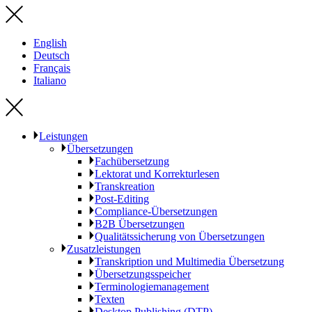
English
Deutsch
Français
Italiano
Leistungen
Übersetzungen
Fachübersetzung
Lektorat und Korrekturlesen
Transkreation
Post-Editing
Compliance-Übersetzungen
B2B Übersetzungen
Qualitätssicherung von Übersetzungen
Zusatzleistungen
Transkription und Multimedia Übersetzung
Übersetzungsspeicher
Terminologiemanagement
Texten
Desktop Publishing (DTP)