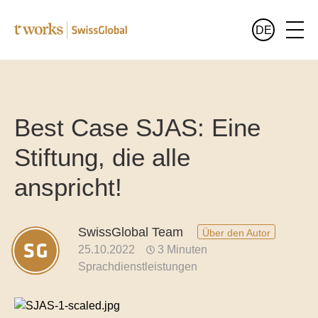
DE
Leistungen
Deutsch
Alle Leistungen im Überblick
Best Case SJAS: Eine
Branchen
Stiftung, die alle
Alle Branchen im Überblick
Sprachen
anspricht!
Übersetzungen für Banken und Finanzwesen
Wer wir sind
Juristische Übersetzungen
SwissGlobal Team
Über den Autor
Blog
25.10.2022
3 Minuten
Übersetzungen für Pharma und Medizin
Sprachdienstleistungen
Übersetzungen für den öffentlichen Sektor
Übersetzungen für Luxusgüter