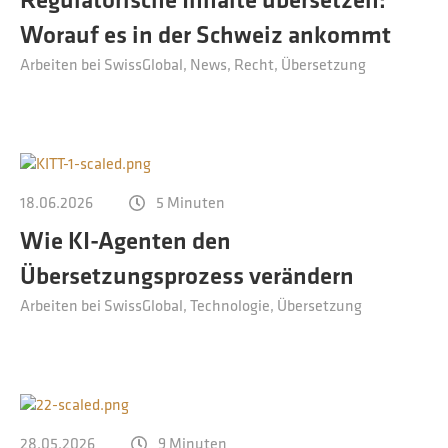
Regulatorische Inhalte übersetzen:
Kontakt
Worauf es in der Schweiz ankommt
Technische Übersetzungen
Arbeiten bei SwissGlobal
News
Recht
Übersetzung
Übersetzungen im Bereich Rohstoffe und Energie
18.06.2026
5 Minuten
Wie KI-Agenten den
Übersetzungsprozess verändern
Arbeiten bei SwissGlobal
Technologie
Übersetzung
28.05.2026
9 Minuten