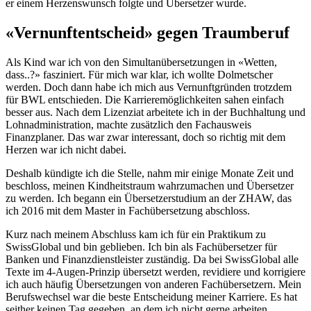
er einem Herzenswunsch folgte und Übersetzer wurde.
«Vernunftentscheid» gegen Traumberuf
Als Kind war ich von den Simultanübersetzungen in «Wetten,
dass..?» fasziniert. Für mich war klar, ich wollte Dolmetscher
werden. Doch dann habe ich mich aus Vernunftgründen trotzdem
für BWL entschieden. Die Karrieremöglichkeiten sahen einfach
besser aus. Nach dem Lizenziat arbeitete ich in der Buchhaltung und
Lohnadministration, machte zusätzlich den Fachausweis
Finanzplaner. Das war zwar interessant, doch so richtig mit dem
Herzen war ich nicht dabei.
Deshalb kündigte ich die Stelle, nahm mir einige Monate Zeit und
beschloss, meinen Kindheitstraum wahrzumachen und Übersetzer
zu werden. Ich begann ein Übersetzerstudium an der ZHAW, das
ich 2016 mit dem Master in Fachübersetzung abschloss.
Kurz nach meinem Abschluss kam ich für ein Praktikum zu
SwissGlobal und bin geblieben. Ich bin als Fachübersetzer für
Banken und Finanzdienstleister zuständig. Da bei SwissGlobal alle
Texte im 4-Augen-Prinzip übersetzt werden, revidiere und korrigiere
ich auch häufig Übersetzungen von anderen Fachübersetzern. Mein
Berufswechsel war die beste Entscheidung meiner Karriere. Es hat
seither keinen Tag gegeben, an dem ich nicht gerne arbeiten