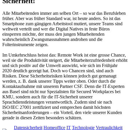
Sicherheit!
Alle Mitarbeitenden immer am selben Ort – so war das Berufsleben
früher. Aber was früher Standard war, ist heute anders. So ist das
Smartphone zum gängigen Arbeitstool mutiert, unsere Teams sind
weltweit verteilt und wer die Digital Natives in feste Büros
einsperren möchte, der muss den jungen Mitarbeitenden
wahrscheinlich Zwangsmassnahmen androhen und die
Folterinstrumente zeigen.
Im Umkehrschluss heisst das: Remote Work ist eine grosse Chance,
weil sie die Produktivität steigert, die Mitarbeiterzufriedenheit erhöht
und sich positiv auf die Umwelt auswirkt, wie sich im Frühjahr
2020 deutlich gezeigt hat. Doch wo Chancen sind, sind auch
Risiken. Diese Sicherheitsrisiken können jedoch gut gemanagt
werden, z. B. dank unserer Tipps weiter oben. Oder durch die
Kontaktaufnahme mit unserem Partner CSF. Denn die IT-Experten
aus Basel sind nicht nur Spezialisten für Secured Workplaces bei
KMU, sondern auch für die IT-Sicherheit unserer
Sprachdienstleistungen verantwortlich. Zudem sind sie nach
ISO/IEC 27001 zertifiziert und entsprechen damit höchsten
Sicherheitsanforderungen – ein Vorteil, den viele unserer Kunden
gerade in diesen Zeiten besonders schätzen.
Datensicherheit
Homeoffice
IT
Technologie
Vertraulichkeit