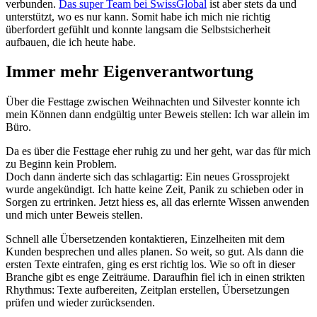
verbunden.
Das super Team bei SwissGlobal
ist aber stets da und
unterstützt, wo es nur kann. Somit habe ich mich nie richtig
überfordert gefühlt und konnte langsam die Selbstsicherheit
aufbauen, die ich heute habe.
Immer mehr Eigenverantwortung
Über die Festtage zwischen Weihnachten und Silvester konnte ich
mein Können dann endgültig unter Beweis stellen: Ich war allein im
Büro.
Da es über die Festtage eher ruhig zu und her geht, war das für mich
zu Beginn kein Problem.
Doch dann änderte sich das schlagartig: Ein neues Grossprojekt
wurde angekündigt. Ich hatte keine Zeit, Panik zu schieben oder in
Sorgen zu ertrinken. Jetzt hiess es, all das erlernte Wissen anwenden
und mich unter Beweis stellen.
Schnell alle Übersetzenden kontaktieren, Einzelheiten mit dem
Kunden besprechen und alles planen. So weit, so gut. Als dann die
ersten Texte eintrafen, ging es erst richtig los. Wie so oft in dieser
Branche gibt es enge Zeiträume. Daraufhin fiel ich in einen strikten
Rhythmus: Texte aufbereiten, Zeitplan erstellen, Übersetzungen
prüfen und wieder zurücksenden.