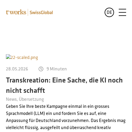
DE
Leistungen
English
Alle Leistungen im Überblick
Branchen
Deutsch
Alle Branchen im Überblick
Sprachen
Français
28.05.2026
9 Minuten
Übersetzungen für Banken und Finanzwesen
Transkreation: Eine Sache, die KI noch
Wer wir sind
nicht schafft
Juristische Übersetzungen
News
Übersetzung
Blog
Übersetzungen für Pharma und Medizin
Geben Sie Ihre beste Kampagne einmal in ein grosses
Sprachmodell (LLM) ein und fordern Sie es auf, eine
Übersetzungen für den öffentlichen Sektor
Anpassung für Deutschland vorzunehmen. Das Ergebnis mag
vielleicht flüssig, ausgefeilt und überraschend kreativ
Übersetzungen für Luxusgüter