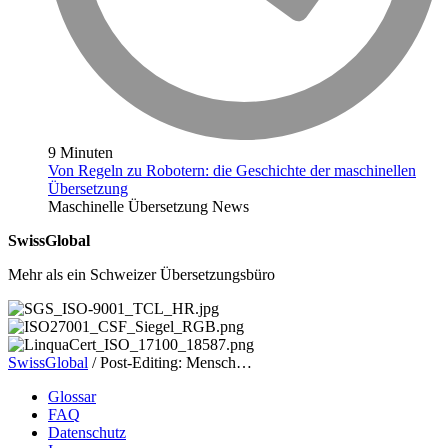
9 Minuten
Von Regeln zu Robotern: die Geschichte der maschinellen
Übersetzung
Maschinelle Übersetzung
News
SwissGlobal
Mehr als ein Schweizer Übersetzungsbüro
SwissGlobal
/
Post-Editing: Mensch…
Glossar
FAQ
Datenschutz