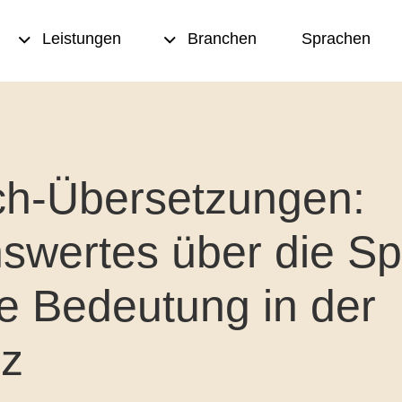
Leistungen
Branchen
Sprachen
rsetzung
Transkription und
Multimedia Übersetzung
ch-Übersetzungen:
t und
urlesen
Übersetzungsspeicher
swertes über die S
eation
Terminologiemanagement
re Bedeutung in der
ting
Texten
nce-
Desktop Publishing (DTP)
z
tzungen
ersetzungen