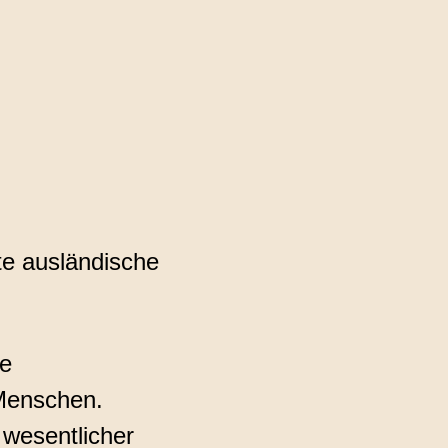
te ausländische
ie
 Menschen.
 wesentlicher