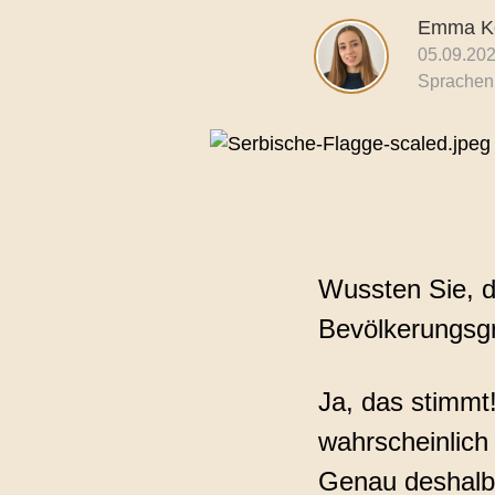
Emma Ko
Qualitä
05.09.20
Überse
Sprachen
Wussten Sie, d
Bevölkerungsgr
Ja, das stimmt
wahrscheinlich
Genau deshalb 