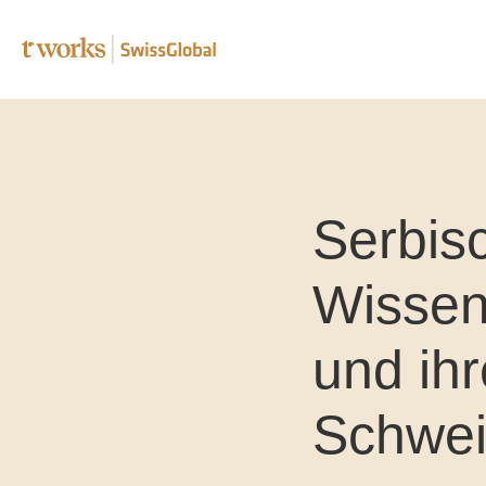
Fachübe
Serbis
Lektora
Korrekt
Wissen
Transkr
und ih
Post-Edi
Complia
Schwei
Überse
B2B Üb