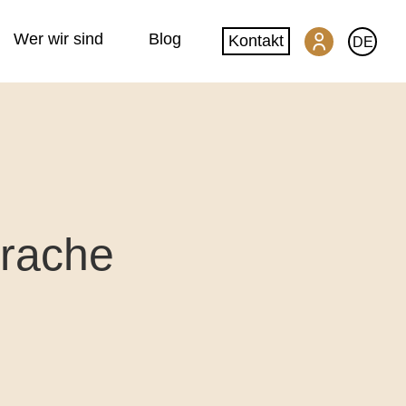
Wer wir sind
Blog
Kontakt
DE
SwissGlobal Kundenportal
Machine Translation
Website-Übersetzung
prache
DeepL-Glossar
Qualität & Datensicherheit