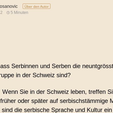
sanovic
Über den Autor
tssicherung von
22
5 Minuten
tzungen
ass Serbinnen und Serben die neuntgröss
uppe in der Schweiz sind?
! Wenn Sie in der Schweiz leben, treffen S
 früher oder später auf serbischstämmige
sind die serbische Sprache und Kultur ein