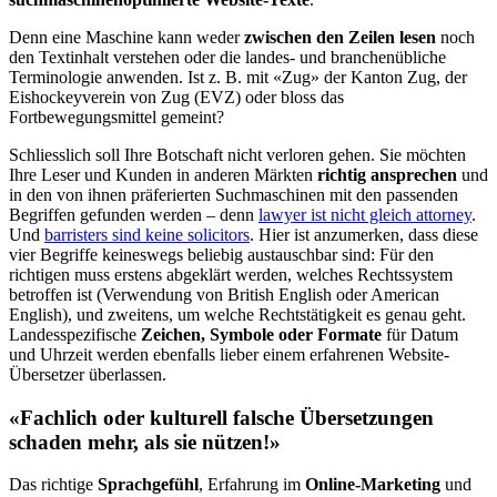
Denn eine Maschine kann weder
zwischen den Zeilen lesen
noch
den Textinhalt verstehen oder die landes- und branchenübliche
Terminologie anwenden. Ist z. B. mit «Zug» der Kanton Zug, der
Eishockeyverein von Zug (EVZ) oder bloss das
Fortbewegungsmittel gemeint?
Schliesslich soll Ihre Botschaft nicht verloren gehen. Sie möchten
Ihre Leser und Kunden in anderen Märkten
richtig ansprechen
und
in den von ihnen präferierten Suchmaschinen mit den passenden
Begriffen gefunden werden – denn
lawyer ist nicht gleich attorney
.
Und
barristers sind keine solicitors
. Hier ist anzumerken, dass diese
vier Begriffe keineswegs beliebig austauschbar sind: Für den
richtigen muss erstens abgeklärt werden, welches Rechtssystem
betroffen ist (Verwendung von British English oder American
English), und zweitens, um welche Rechtstätigkeit es genau geht.
Landesspezifische
Zeichen, Symbole oder Formate
für Datum
und Uhrzeit werden ebenfalls lieber einem erfahrenen Website-
Übersetzer überlassen.
«Fachlich oder kulturell falsche Übersetzungen
schaden mehr, als sie nützen!»
Das richtige
Sprachgefühl
, Erfahrung im
Online-Marketing
und