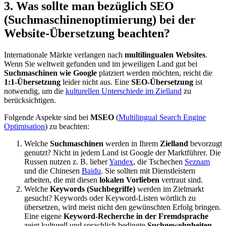
3. Was sollte man bezüglich SEO
(Suchmaschinenoptimierung) bei der
Website-Übersetzung beachten?
Internationale Märkte verlangen nach
multilingualen Websites
.
Wenn Sie weltweit gefunden und im jeweiligen Land gut bei
Suchmaschinen wie Google
platziert werden möchten, reicht die
1:1-Übersetzung
leider nicht aus. Eine
SEO-Übersetzung
ist
notwendig, um die
kulturellen Unterschiede im Zielland
zu
berücksichtigen.
Folgende Aspekte sind bei
MSEO
(
Multilingual Search Engine
Optimisation
) zu beachten:
Welche
Suchmaschinen
werden in Ihrem
Zielland
bevorzugt
genutzt? Nicht in jedem Land ist Google der Marktführer. Die
Russen nutzen z. B. lieber
Yandex
, die Tschechen
Seznam
und die Chinesen
Baidu
. Sie sollten mit Dienstleistern
arbeiten, die mit diesen
lokalen Vorlieben
vertraut sind.
Welche
Keywords (Suchbegriffe)
werden im Zielmarkt
gesucht? Keywords oder Keyword-Listen wörtlich zu
übersetzen, wird meist nicht den gewünschten Erfolg bringen.
Eine eigene
Keyword-Recherche in der Fremdsprache
zeigt kulturell und sprachlich bedingte
Suchgewohnheiten