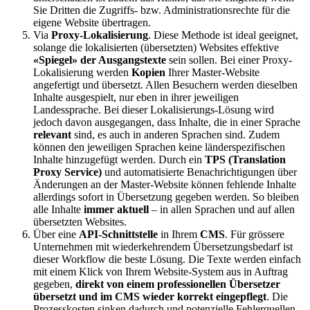
Sie Dritten die Zugriffs- bzw. Administrationsrechte für die
eigene Website übertragen.
Via
Proxy-Lokalisierung
. Diese Methode ist ideal geeignet,
solange die lokalisierten (übersetzten) Websites effektive
«Spiegel» der Ausgangstexte
sein sollen. Bei einer Proxy-
Lokalisierung werden
Kopien
Ihrer Master-Website
angefertigt und übersetzt. Allen Besuchern werden dieselben
Inhalte ausgespielt, nur eben in ihrer jeweiligen
Landessprache. Bei dieser Lokalisierungs-Lösung wird
jedoch davon ausgegangen, dass Inhalte, die in einer Sprache
relevant
sind, es auch in anderen Sprachen sind. Zudem
können den jeweiligen Sprachen keine länderspezifischen
Inhalte hinzugefügt werden. Durch ein
TPS (Translation
Proxy Service)
und automatisierte Benachrichtigungen über
Änderungen an der Master-Website können fehlende Inhalte
allerdings sofort in Übersetzung gegeben werden. So bleiben
alle Inhalte
immer aktuell
– in allen Sprachen und auf allen
übersetzten Websites.
Über eine
API-Schnittstelle
in Ihrem
CMS
. Für grössere
Unternehmen mit wiederkehrendem Übersetzungsbedarf ist
dieser Workflow die beste Lösung. Die Texte werden einfach
mit einem Klick von Ihrem Website-System aus in Auftrag
gegeben,
direkt von einem professionellen Übersetzer
übersetzt und im CMS wieder korrekt eingepflegt
. Die
Prozesskosten sinken dadurch und potenzielle Fehlerquellen