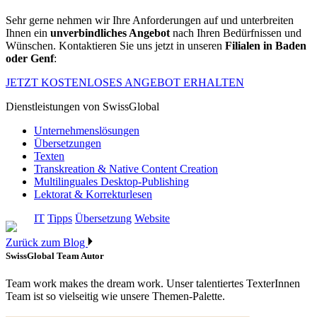
Sehr gerne nehmen wir Ihre Anforderungen auf und unterbreiten
Ihnen ein
unverbindliches Angebot
nach Ihren Bedürfnissen und
Wünschen. Kontaktieren Sie uns jetzt in unseren
Filialen in Baden
oder Genf
:
JETZT KOSTENLOSES ANGEBOT ERHALTEN
Dienstleistungen von SwissGlobal
Unternehmenslösungen
Übersetzungen
Texten
Transkreation & Native Content Creation
Multilinguales Desktop-Publishing
Lektorat & Korrekturlesen
IT
Tipps
Übersetzung
Website
Zurück zum Blog
SwissGlobal Team
Autor
Team work makes the dream work. Unser talentiertes TexterInnen
Team ist so vielseitig wie unsere Themen-Palette.