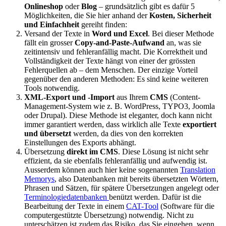
Onlineshop
oder
Blog
– grundsätzlich gibt es dafür 5
Möglichkeiten, die Sie hier anhand der
Kosten, Sicherheit
und Einfachheit
gereiht finden:
Versand der Texte in
Word und Excel
. Bei dieser Methode
fällt ein grosser
Copy-and-Paste-Aufwand
an, was sie
zeitintensiv und fehleranfällig macht. Die Korrektheit und
Vollständigkeit der Texte hängt von einer der grössten
Fehlerquellen ab – dem Menschen. Der einzige Vorteil
gegenüber den anderen Methoden: Es sind keine weiteren
Tools notwendig.
XML-Export und -Import
aus Ihrem
CMS
(Content-
Management-System wie z. B. WordPress, TYPO3, Joomla
oder Drupal). Diese Methode ist eleganter, doch kann nicht
immer garantiert werden, dass wirklich alle Texte
exportiert
und übersetzt
werden, da dies von den korrekten
Einstellungen des Exports abhängt.
Übersetzung
direkt im CMS
. Diese Lösung ist nicht sehr
effizient, da sie ebenfalls fehleranfällig und aufwendig ist.
Ausserdem können auch hier keine sogenannten
Translation
Memorys
, also Datenbanken mit bereits übersetzten Wörtern,
Phrasen und Sätzen, für spätere Übersetzungen angelegt oder
Terminologiedatenbanken
benützt werden. Dafür ist die
Bearbeitung der Texte in einem
CAT-Tool
(Software für die
computergestützte Übersetzung) notwendig. Nicht zu
unterschätzen ist zudem das Risiko, das Sie eingehen, wenn