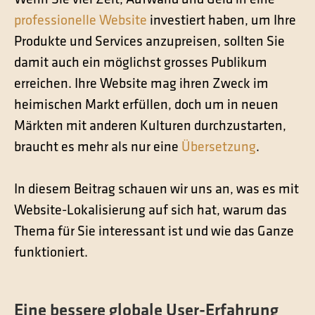
Wenn Sie viel Zeit, Aufwand und Geld in eine
Kontakt
professionelle Website
investiert haben, um Ihre
Technische Übersetzungen
Produkte und Services anzupreisen, sollten Sie
Übersetzungen im Bereich Rohstoffe und Energie
damit auch ein möglichst grosses Publikum
erreichen. Ihre Website mag ihren Zweck im
heimischen Markt erfüllen, doch um in neuen
Märkten mit anderen Kulturen durchzustarten,
braucht es mehr als nur eine
Übersetzung
.
In diesem Beitrag schauen wir uns an, was es mit
Website-Lokalisierung auf sich hat, warum das
Thema für Sie interessant ist und wie das Ganze
funktioniert.
Eine bessere globale User-Erfahrung