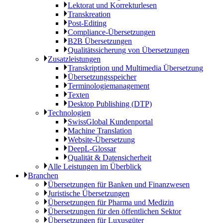
Lektorat und Korrekturlesen
Transkreation
Post-Editing
Compliance-Übersetzungen
B2B Übersetzungen
Qualitätssicherung von Übersetzungen
Zusatzleistungen
Transkription und Multimedia Übersetzung
Übersetzungsspeicher
Terminologiemanagement
Texten
Desktop Publishing (DTP)
Technologien
SwissGlobal Kundenportal
Machine Translation
Website-Übersetzung
DeepL-Glossar
Qualität & Datensicherheit
Alle Leistungen im Überblick
Branchen
Übersetzungen für Banken und Finanzwesen
Juristische Übersetzungen
Übersetzungen für Pharma und Medizin
Übersetzungen für den öffentlichen Sektor
Übersetzungen für Luxusgüter