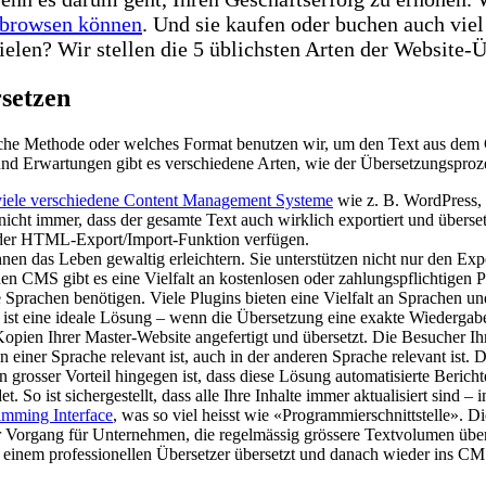
e browsen können
. Und sie kaufen oder buchen auch vie
ielen? Wir stellen die 5 üblichsten Arten der Website-
rsetzen
Welche Methode oder welches Format benutzen wir, um den Text aus d
nd Erwartungen gibt es verschiedene Arten, wie der Übersetzungsproz
viele verschiedene Content Management Systeme
wie z. B. WordPress,
 nicht immer, dass der gesamte Text auch wirklich exportiert und überse
 oder HTML-Export/Import-Funktion verfügen.
en das Leben gewaltig erleichtern. Sie unterstützen nicht nur den Ex
en CMS gibt es eine Vielfalt an kostenlosen oder zahlungspflichtigen Pl
e Sprachen benötigen. Viele Plugins bieten eine Vielfalt an Sprachen 
st eine ideale Lösung – wenn die Übersetzung eine exakte Wiedergabe 
ien Ihrer Master-Website angefertigt und übersetzt. Die Besucher Ihre
einer Sprache relevant ist, auch in der anderen Sprache relevant ist. D
grosser Vorteil hingegen ist, dass diese Lösung automatisierte Beric
 So ist sichergestellt, dass alle Ihre Inhalte immer aktualisiert sind – 
amming Interface
, was so viel heisst wie «Programmierschnittstelle». 
r Vorgang für Unternehmen, die regelmässig grössere Textvolumen übe
 einem professionellen Übersetzer übersetzt und danach wieder ins CM