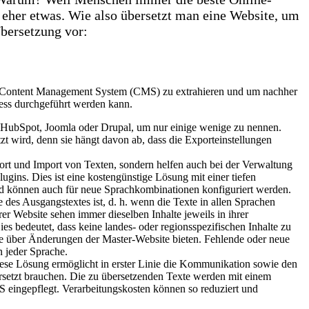
l eher etwas. Wie also übersetzt man eine Website, um
Übersetzung vor:
em Content Management System (CMS) zu extrahieren und um nachher
ess durchgeführt werden kann.
 HubSpot, Joomla oder Drupal, um nur einige wenige zu nennen.
tzt wird, denn sie hängt davon ab, dass die Exporteinstellungen
port und Import von Texten, sondern helfen auch bei der Verwaltung
ugins. Dies ist eine kostengünstige Lösung mit einer tiefen
und können auch für neue Sprachkombinationen konfiguriert werden.
des Ausgangstextes ist, d. h. wenn die Texte in allen Sprachen
r Website sehen immer dieselben Inhalte jeweils in ihrer
ies bedeutet, dass keine landes- oder regionsspezifischen Inhalte zu
hte über Änderungen der Master-Website bieten. Fehlende oder neue
in jeder Sprache.
Diese Lösung ermöglicht in erster Linie die Kommunikation sowie den
rsetzt brauchen. Die zu übersetzenden Texte werden mit einem
S eingepflegt. Verarbeitungskosten können so reduziert und