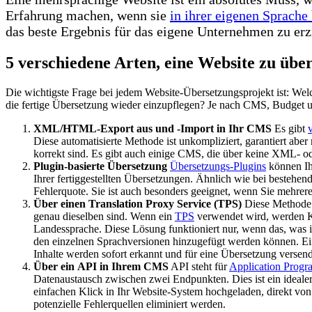
Erfahrung machen, wenn sie
in ihrer eigenen Sprach
das beste Ergebnis für das eigene Unternehmen zu erz
5 verschiedene Arten, eine Website zu übe
Die wichtigste Frage bei jedem Website-Übersetzungsprojekt ist: 
die fertige Übersetzung wieder einzupflegen? Je nach CMS, Budget u
XML/HTML-Export aus und -Import in Ihr CMS
Es gibt
Diese automatisierte Methode ist unkompliziert, garantiert aber
korrekt sind. Es gibt auch einige CMS, die über keine XML-
Plugin-basierte Übersetzung
Übersetzungs-Plugins
können Ihn
Ihrer fertiggestellten Übersetzungen. Ähnlich wie bei bestehend
Fehlerquote. Sie ist auch besonders geeignet, wenn Sie mehrer
Über einen Translation Proxy Service (TPS)
Diese Methode i
genau dieselben sind. Wenn ein
TPS
verwendet wird, werden Kop
Landessprache. Diese Lösung funktioniert nur, wenn das, was in 
den einzelnen Sprachversionen hinzugefügt werden können. Ein 
Inhalte werden sofort erkannt und für eine Übersetzung versendet.
Über ein API in Ihrem CMS
API steht für
Application Progr
Datenaustausch zwischen zwei Endpunkten. Dies ist ein ideale
einfachen Klick in Ihr Website-System hochgeladen, direkt von
potenzielle Fehlerquellen eliminiert werden.