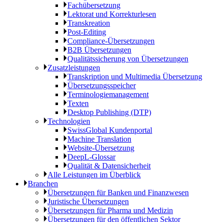
Fachübersetzung
Lektorat und Korrekturlesen
Transkreation
Post-Editing
Compliance-Übersetzungen
B2B Übersetzungen
Qualitätssicherung von Übersetzungen
Zusatzleistungen
Transkription und Multimedia Übersetzung
Übersetzungsspeicher
Terminologiemanagement
Texten
Desktop Publishing (DTP)
Technologien
SwissGlobal Kundenportal
Machine Translation
Website-Übersetzung
DeepL-Glossar
Qualität & Datensicherheit
Alle Leistungen im Überblick
Branchen
Übersetzungen für Banken und Finanzwesen
Juristische Übersetzungen
Übersetzungen für Pharma und Medizin
Übersetzungen für den öffentlichen Sektor