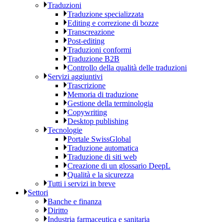
Traduzioni
Traduzione specializzata
Editing e correzione di bozze
Transcreazione
Post-editing
Traduzioni conformi
Traduzione B2B
Controllo della qualità delle traduzioni
Servizi aggiuntivi
Trascrizione
Memoria di traduzione
Gestione della terminologia
Copywriting
Desktop publishing
Tecnologie
Portale SwissGlobal
Traduzione automatica
Traduzione di siti web
Creazione di un glossario DeepL
Qualità e la sicurezza
Tutti i servizi in breve
Settori
Banche e finanza
Diritto
Industria farmaceutica e sanitaria