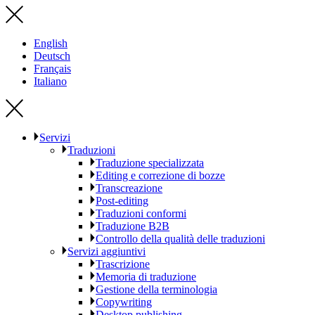
English
Deutsch
Français
Italiano
Servizi
Traduzioni
Traduzione specializzata
Editing e correzione di bozze
Transcreazione
Post-editing
Traduzioni conformi
Traduzione B2B
Controllo della qualità delle traduzioni
Servizi aggiuntivi
Trascrizione
Memoria di traduzione
Gestione della terminologia
Copywriting
Desktop publishing