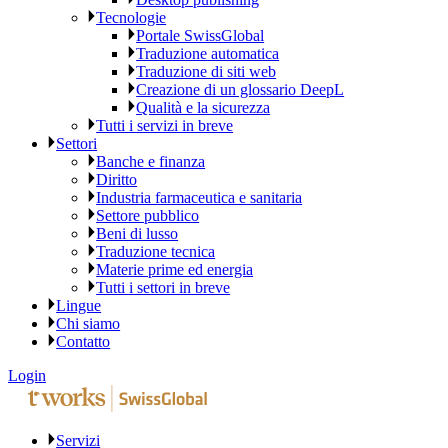
Tecnologie
Portale SwissGlobal
Traduzione automatica
Traduzione di siti web
Creazione di un glossario DeepL
Qualità e la sicurezza
Tutti i servizi in breve
Settori
Banche e finanza
Diritto
Industria farmaceutica e sanitaria
Settore pubblico
Beni di lusso
Traduzione tecnica
Materie prime ed energia
Tutti i settori in breve
Lingue
Chi siamo
Contatto
Login
Servizi