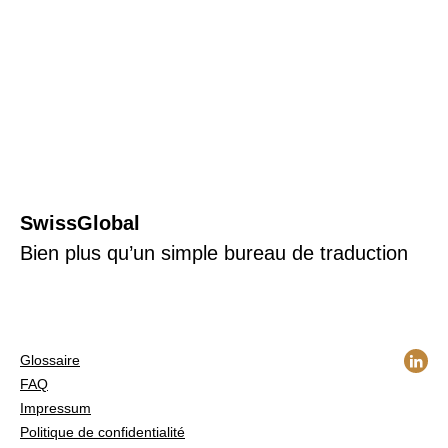
Contact
Traduction pour le secteur des biens de luxe
Traduction technique
Traduction pour les secteurs des matières
premières et de l’énergie
SwissGlobal
Bien plus qu’un simple bureau de traduction
Glossaire
FAQ
Impressum
Politique de confidentialité