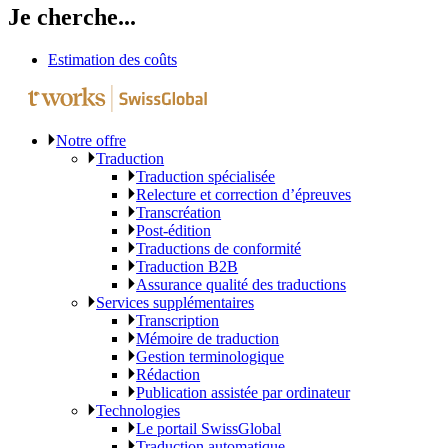
Je cherche...
Estimation des coûts
Notre offre
Traduction
Traduction spécialisée
Relecture et correction d’épreuves
Transcréation
Post-édition
Traductions de conformité
Traduction B2B
Assurance qualité des traductions
Services supplémentaires
Transcription
Mémoire de traduction
Gestion terminologique
Rédaction
Publication assistée par ordinateur
Technologies
Le portail SwissGlobal
Traduction automatique