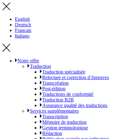
English
Deutsch
Français
Italiano
Notre offre
Traduction
Traduction spécialisée
Relecture et correction d’épreuves
Transcréation
Post-édition
Traductions de conformité
Traduction B2B
Assurance qualité des traductions
Services supplémentaires
Transcription
Mémoire de traduction
Gestion terminologique
Rédaction
Publication assistée par ordinateur