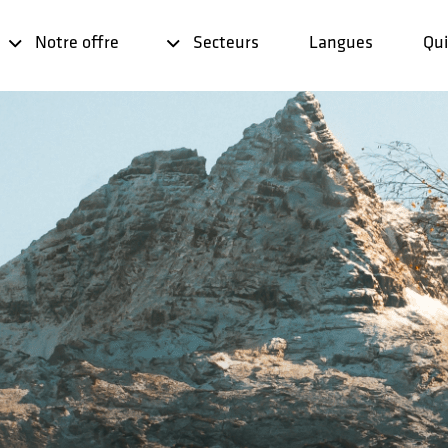
Notre offre
Secteurs
Langues
Qu
on spécialisée
Transcription
e et correction
Mémoire de traduction
es
Gestion terminologique
ation
Rédaction
tion
Publication assistée par
ons de conformité
ordinateur
on B2B