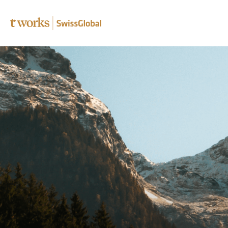
Traducti
Relectur
d’épreuv
Transcré
Post-édi
Traducti
Traducti