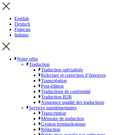
English
Deutsch
Français
Italiano
Notre offre
Traduction
Traduction spécialisée
Relecture et correction d’épreuves
Transcréation
Post-édition
Traductions de conformité
Traduction B2B
Assurance qualité des traductions
Services supplémentaires
Transcription
Mémoire de traduction
Gestion terminologique
Rédaction
Publication assistée par ordinateur