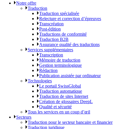
Notre offre
Traduction
Traduction spécialisée
Relecture et correction d’épreuves
Transcréation
Post-édition
Traductions de conformité
Traduction B2B
Assurance qualité des traductions
Services supplémentaires
Transcription
Mémoire de traduction
Gestion terminologique
Rédaction
Publication assistée par ordinateur
Technologies
Le portail SwissGlobal
Traduction automatique
Traduction de sites Internet
Création de glossaires DeepL
Qualité et sécurité
Tous les services en un coup d’œil
Secteurs
Traduction pour le secteur bancaire et financier
Traduction juridique