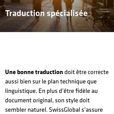
Contact
Traduction pour le secteur des biens de luxe
Traduction spécialisée
Traduction technique
Traduction pour les secteurs des matières
premières et de l’énergie
Une bonne traduction
doit être correcte
aussi bien sur le plan technique que
linguistique. En plus d’être fidèle au
document original, son style doit
sembler naturel. SwissGlobal s’assure