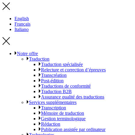
English
Français
Italiano
Notre offre
Traduction
Traduction spécialisée
Relecture et correction d’épreuves
Transcréation
Post-édition
Traductions de conformité
Traduction B2B
Assurance qualité des traductions
Services supplémentaires
Transcription
Mémoire de traduction
Gestion terminologique
Rédaction
Publication assistée par ordinateur
Technologies