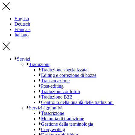
English
Deutsch
Français
Italiano
Servizi
Traduzioni
Traduzione specializzata
Editing e correzione di bozze
Transcreazione
Post-editing
Traduzioni conformi
Traduzione B2B
Controllo della qualità delle traduzioni
Servizi aggiuntivi
Trascrizione
Memoria di traduzione
Gestione della terminologia
Copywriting
Desktop publishing