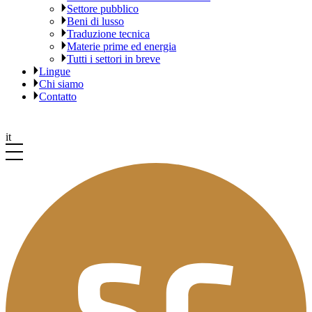
Settore pubblico
Beni di lusso
Traduzione tecnica
Materie prime ed energia
Tutti i settori in breve
Lingue
Chi siamo
Contatto
it