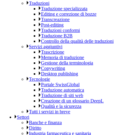
Traduzioni
Traduzione specializzata
Editing e correzione di bozze
Transcreazione
Post-editing
Traduzioni conformi
Traduzione B2B
Controllo della qualità delle traduzioni
Servizi aggiuntivi
Trascrizione
Memoria di traduzione
Gestione della terminologia
Copywriting
Desktop publishing
Tecnologie
Portale SwissGlobal
Traduzione automatica
Traduzione di siti web
Creazione di un glossario DeepL
Qualità e la sicurezza
Tutti i servizi in breve
Settori
Banche e finanza
Diritto
Industria farmaceutica e sanitaria