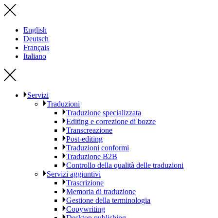
English
Deutsch
Français
Italiano
Servizi
Traduzioni
Traduzione specializzata
Editing e correzione di bozze
Transcreazione
Post-editing
Traduzioni conformi
Traduzione B2B
Controllo della qualità delle traduzioni
Servizi aggiuntivi
Trascrizione
Memoria di traduzione
Gestione della terminologia
Copywriting
Desktop publishing