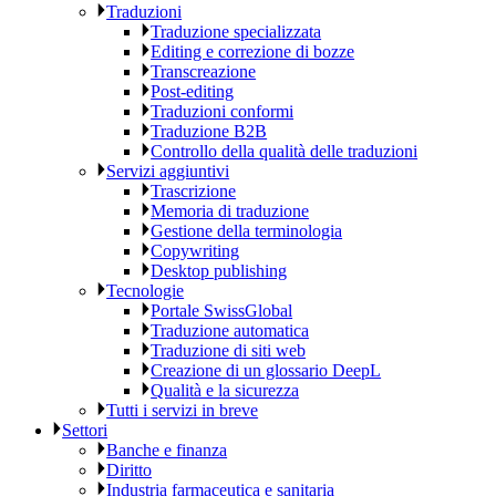
Traduzioni
Traduzione specializzata
Editing e correzione di bozze
Transcreazione
Post-editing
Traduzioni conformi
Traduzione B2B
Controllo della qualità delle traduzioni
Servizi aggiuntivi
Trascrizione
Memoria di traduzione
Gestione della terminologia
Copywriting
Desktop publishing
Tecnologie
Portale SwissGlobal
Traduzione automatica
Traduzione di siti web
Creazione di un glossario DeepL
Qualità e la sicurezza
Tutti i servizi in breve
Settori
Banche e finanza
Diritto
Industria farmaceutica e sanitaria