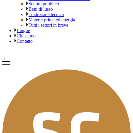
Settore pubblico
Beni di lusso
Traduzione tecnica
Materie prime ed energia
Tutti i settori in breve
Lingue
Chi siamo
Contatto
it