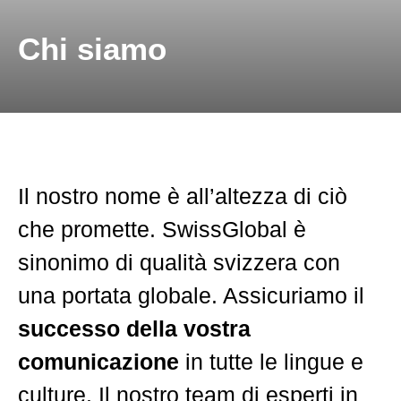
Traduzione tecnica
Chi siamo
Materie prime ed energia
Il nostro nome è all’altezza di ciò
che promette. SwissGlobal è
sinonimo di qualità svizzera con
una portata globale. Assicuriamo il
successo della vostra
comunicazione
in tutte le lingue e
culture. Il nostro team di esperti in