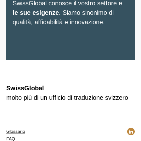
SwissGlobal conosce il vostro settore e
e partner. Diamo inoltre il nostro
le sue esigenze
contributo per proteggere l’ambiente
. Siamo sinonimo di
qualità, affidabilità e innovazione.
attraverso un uso
efficiente
delle risorse.
SwissGlobal
molto più di un ufficio di traduzione svizzero
Glossario
FAQ