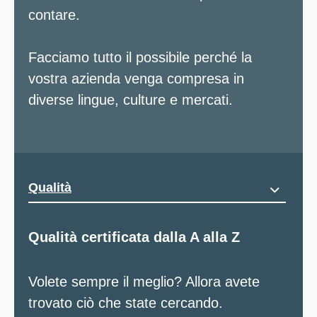
contare.
Facciamo tutto il possibile perché la
vostra azienda venga compresa in
diverse lingue, culture e mercati.
Qualità
Qualità certificata dalla A alla Z
Volete sempre il meglio? Allora avete
Crediamo in partnership durature
trovato ciò che state cercando.
e
sostenibili con i nostri clienti, dipendenti