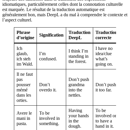
idiomatiques, particulièrement celles dont la connotation culturelle
est marquée. Le résultat de la traduction automatique est
généralement bon, mais DeepL a du mal à comprendre le contexte et
l’aspect culturel.
Phrase
Traduction
Traduction
Signification
d’origine
DeepL
correcte
Ich
I have no
I think I’m
glaub,
I’m
idea/clue
standing in
ich steh
confused.
what’s
the forest.
im Wald.
going on.
Il ne faut
pas
Don’t push
pousser
Don’t
grandma
Don’t push
mémé
overdo it.
into the
it too far.
dans les
nettles.
orties.
Having
To be
Avere le
To be
your hands
involved or
mani in
involved in
in the
to have a
pasta.
something.
dough.
hand in it.