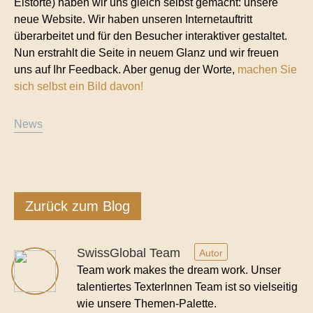
Eistorte) haben wir uns gleich selbst gemacht: unsere
Kontakt
neue Website. Wir haben unseren Internetauftritt
Technische Übersetzungen
überarbeitet und für den Besucher interaktiver gestaltet.
Nun erstrahlt die Seite in neuem Glanz und wir freuen
Übersetzungen im Bereich Rohstoffe und
uns auf Ihr Feedback. Aber genug der Worte,
machen Sie
Energie
sich selbst ein Bild davon!
News
Zurück zum Blog
SwissGlobal Team
Autor
Team work makes the dream work. Unser
talentiertes TexterInnen Team ist so vielseitig
wie unsere Themen-Palette.