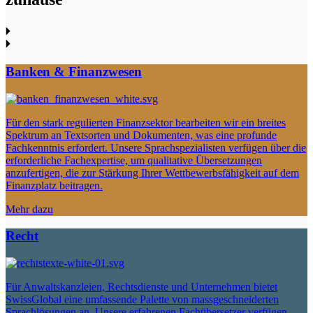
Banken & Finanzwesen
Für den stark regulierten Finanzsektor bearbeiten wir ein breites
Spektrum an Textsorten und Dokumenten, was eine profunde
Fachkenntnis erfordert. Unsere Sprachspezialisten verfügen über die
erforderliche Fachexpertise, um qualitative Übersetzungen
anzufertigen, die zur Stärkung Ihrer Wettbewerbsfähigkeit auf dem
Finanzplatz beitragen.
Mehr dazu
Recht
Für Anwaltskanzleien, Rechtsdienste und Unternehmen bietet
SwissGlobal eine umfassende Palette von massgeschneiderten
Sprachlösungen an. Unsere erfahrenen Fachübersetzer verfügen