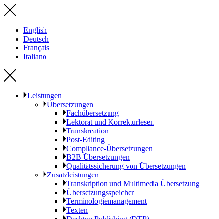
English
Deutsch
Français
Italiano
Leistungen
Übersetzungen
Fachübersetzung
Lektorat und Korrekturlesen
Transkreation
Post-Editing
Compliance-Übersetzungen
B2B Übersetzungen
Qualitätssicherung von Übersetzungen
Zusatzleistungen
Transkription und Multimedia Übersetzung
Übersetzungsspeicher
Terminologiemanagement
Texten
Desktop Publishing (DTP)