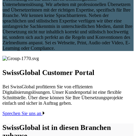
Unternehmenslösung. Wir arbeiten mit professionellen Übersetzern
und Übersetzerinnen mit der richtigen Expertise, spezifisch für Ihre
Branche. Wir kennen keine Sprachbarrieren. Neben der
sprachlichen und stilistischen Expertise verfügen wir über eine
umfangreiche Sachkenntnis in unterschiedlichen Medien, damit Ihre
Übersetzung nicht nur inhaltlich korrekt und stilistisch hochwertig
ist, sondern sich auch perfekt an die Regeln und Konventionen des
Zielmediums anpasst. Sei es Webseite, Print, Audio oder Video, E-
Learning oder Compliance.
SwissGlobal
Customer Portal
Bei SwissGlobal profitieren Sie von effizienten
Digitalisierungslösungen. Unser Kundenportal ist eine flexible
Schnittstelle. Über diese können Sie Ihre Übersetzungsprojekte
einfach und sicher in Auftrag geben.
Sprechen Sie uns an
SwissGlobal
ist in diesen Branchen
zuhause