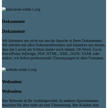
Dokumente
Dokumente
Wir kümmern uns nicht nur um die Sprache in Ihren Dokumenten.
Wir arbeiten mit allen Dokumentformaten und kümmern uns darum,
dass das Layout am Schluss immer noch stimmt. Ob Word, Excel,
PowerPoint, InDesign, PDF, HTML, XML, JSON, YAML oder
andere, wir liefern professionelle Übersetzungen in allen Formaten.
Webseiten
Webseiten
Ihre Webseite ist Ihr Aushängeschild. In anderen Sprachräumen
brauchen Sie aber mehr als eine Übersetzung. Ihre Kunden dort