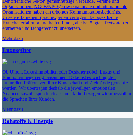
Der öffentliche Sektor, gemeinnützige Verbände, Vereine und
Organisationen (NGOs/NPOs) sowie nationale und internationale
Organisationen haben ein erhöhtes Kommunikationsbedürfnis.
Unsere erfahrenen Sprachexperten verfügen über spezifische
Branchenerfahrung und helfen Ihnen, alle benötigten Textsorten zu
erarbeiten und fachgerecht zu übersetzen.
Mehr dazu
Luxusgüter
Ob Uhren, Luxusimmobilien oder Designermöbel: Luxus und
Emotionen liegen eng beisammen. Dabei ist es wichtig, den
kulturellen Präferenzen Ihrer Kundschaft und Zielmärkte gerecht zu
werden. Wir übertragen deshalb die jeweiligen emotionalen
Nuancen sowohl sprachlich als auch kulturbezogen wirkungsvoll in
die Sprachen Ihrer Kunden.
Mehr dazu
Rohstoffe & Energie