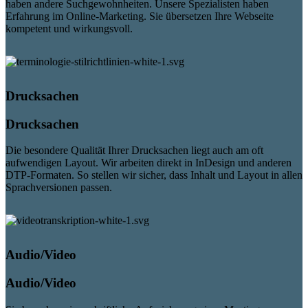
haben andere Suchgewohnheiten. Unsere Spezialisten haben
Erfahrung im Online-Marketing. Sie übersetzen Ihre Webseite
kompetent und wirkungsvoll.
Drucksachen
Drucksachen
Die besondere Qualität Ihrer Drucksachen liegt auch am oft
aufwendigen Layout. Wir arbeiten direkt in InDesign und anderen
DTP-Formaten. So stellen wir sicher, dass Inhalt und Layout in allen
Sprachversionen passen.
Audio/Video
Audio/Video