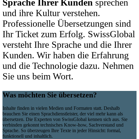
Sprache Ihrer Kunden
sprechen
und ihre Kultur verstehen.
Professionelle Übersetzungen sind
Ihr Ticket zum Erfolg. SwissGlobal
versteht Ihre Sprache und die Ihrer
Kunden. Wir haben die Erfahrung
und die Technologie dazu. Nehmen
Sie uns beim Wort.
Was möchten Sie übersetzen?
Inhalte finden in vielen Medien und Formaten statt. Deshalb
brauchen Sie einen Sprachdienstleister, der viel mehr kann als
übersetzen. Die Experten von SwissGlobal kennen sich aus. Sie
verbinden gekonnt technisches Know-how, Sachverstand und
Sprache. So überzeugen Ihre Texte in jeder Hinsicht: formal,
funktionell und inhaltlich.