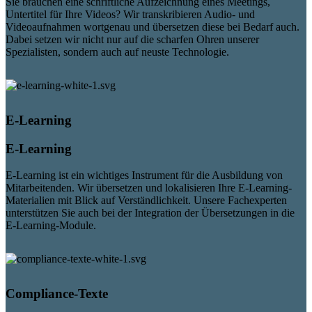
Sie brauchen eine schriftliche Aufzeichnung eines Meetings,
Untertitel für Ihre Videos? Wir transkribieren Audio- und
Videoaufnahmen wortgenau und übersetzen diese bei Bedarf auch.
Dabei setzen wir nicht nur auf die scharfen Ohren unserer
Spezialisten, sondern auch auf neuste Technologie.
E-Learning
E-Learning
E-Learning ist ein wichtiges Instrument für die Ausbildung von
Mitarbeitenden. Wir übersetzen und lokalisieren Ihre E-Learning-
Materialien mit Blick auf Verständlichkeit. Unsere Fachexperten
unterstützen Sie auch bei der Integration der Übersetzungen in die
E-Learning-Module.
Compliance-Texte