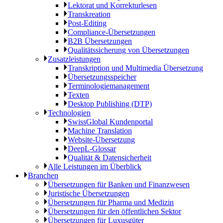
Lektorat und Korrekturlesen
Transkreation
Post-Editing
Compliance-Übersetzungen
B2B Übersetzungen
Qualitätssicherung von Übersetzungen
Zusatzleistungen
Transkription und Multimedia Übersetzung
Übersetzungsspeicher
Terminologiemanagement
Texten
Desktop Publishing (DTP)
Technologien
SwissGlobal Kundenportal
Machine Translation
Website-Übersetzung
DeepL-Glossar
Qualität & Datensicherheit
Alle Leistungen im Überblick
Branchen
Übersetzungen für Banken und Finanzwesen
Juristische Übersetzungen
Übersetzungen für Pharma und Medizin
Übersetzungen für den öffentlichen Sektor
Übersetzungen für Luxusgüter