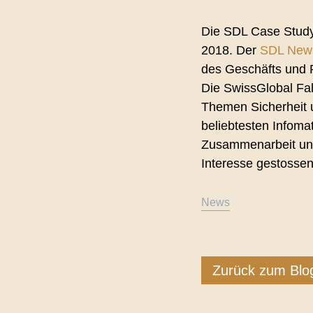
Qualitä
Die SDL Case Stud
Überse
2018. Der
SDL News
des Geschäfts und 
Die SwissGlobal Fal
Themen Sicherheit 
beliebtesten Infomat
Zusammenarbeit und
Interesse gestossen 
News
Zurück zum Blo