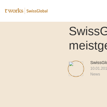
SwissG
Fachübe
meistg
Lektora
Korrekt
SwissGl
Transkr
10.01.20
News
Post-Edi
Complia
Überse
B2B Üb