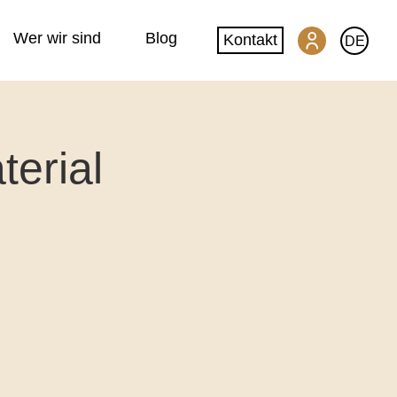
Wer wir sind
Blog
Kontakt
DE
SwissGlobal Kundenportal
erial
Machine Translation
Website-Übersetzung
DeepL-Glossar
Qualität & Datensicherheit