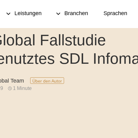
Leistungen
Branchen
Sprachen
lobal Fallstudie
rsetzung
Transkription und
enutztes SDL Infomat
Multimedia Übersetzung
t und
urlesen
Übersetzungsspeicher
obal Team
Über den Autor
eation
Terminologiemanagement
19
1 Minute
ting
Texten
nce-
Desktop Publishing (DTP)
tzungen
ersetzungen