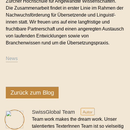
Zürcher Hochschule für Angewandte Wissenschaften.
Kontakt
Die Zusammenarbeit findet in erster Linie im Rahmen der
Technische Übersetzungen
Nachwuchsförderung für Übersetzende und Linguist/-
innen statt. Wir freuen uns auf eine langfristige und
Übersetzungen im Bereich Rohstoffe und
fruchtbare Partnerschaft und einen angeregten Austausch
Energie
von laufenden Entwicklungen sowie von
Branchenwissen rund um die Übersetzungspraxis.
News
Zurück zum Blog
SwissGlobal Team
Autor
Team work makes the dream work. Unser
talentiertes TexterInnen Team ist so vielseitig