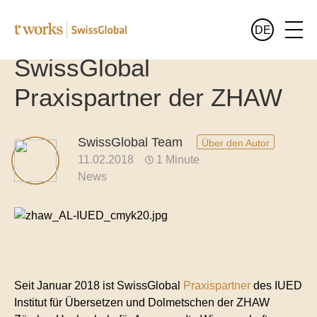
DE
SwissGlobal
Leistungen
English
Praxispartner der ZHAW
Alle Leistungen im Überblick
Branchen
Deutsch
SwissGlobal Team
Über den Autor
Alle Branchen im Überblick
11.02.2018
1 Minute
Sprachen
News
Übersetzungen für Banken und Finanzwesen
Wer wir sind
Juristische Übersetzungen
Blog
Übersetzungen für Pharma und Medizin
Übersetzungen für den öffentlichen Sektor
Seit Januar 2018 ist SwissGlobal
Praxispartner
des IUED
Institut für Übersetzen und Dolmetschen der ZHAW
Übersetzungen für Luxusgüter