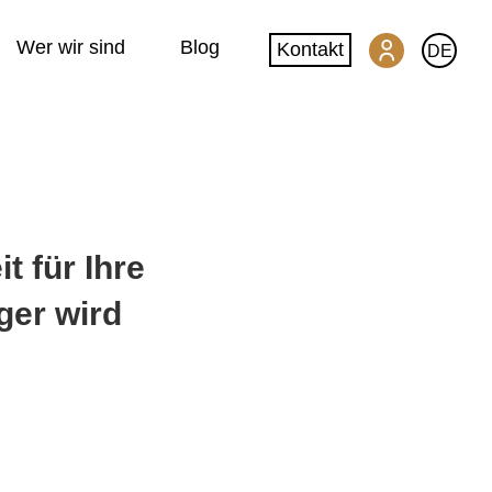
Wer wir sind
Blog
Kontakt
DE
SwissGlobal Kundenportal
Machine Translation
 für Ihre
Website-Übersetzung
ger wird
DeepL-Glossar
Qualität & Datensicherheit