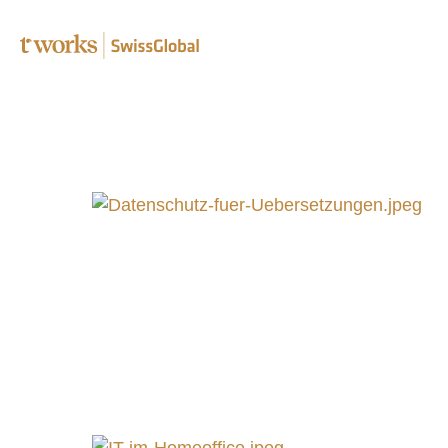
Fachübe
Lektora
Korrekt
Transkr
Post-Edi
Complia
Überse
B2B Üb