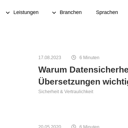
Leistungen
Branchen
Sprachen
rsetzung
Transkription und
Multimedia Übersetzung
17.08.2023
6 Minuten
t und
urlesen
Übersetzungsspeicher
Warum Datensicherheit
Übersetzungen wichti
eation
Terminologiemanagement
Sicherheit & Vertraulichkeit
ting
Texten
nce-
Desktop Publishing (DTP)
tzungen
ersetzungen
20.05.2020
6 Minuten