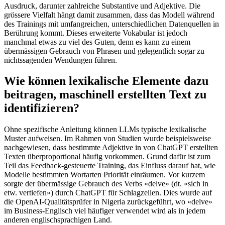
Ausdruck, darunter zahlreiche Substantive und Adjektive. Die
grössere Vielfalt hängt damit zusammen, dass das Modell während
des Trainings mit umfangreichen, unterschiedlichen Datenquellen in
Berührung kommt. Dieses erweiterte Vokabular ist jedoch
manchmal etwas zu viel des Guten, denn es kann zu einem
übermässigen Gebrauch von Phrasen und gelegentlich sogar zu
nichtssagenden Wendungen führen.
Wie können lexikalische Elemente dazu
beitragen, maschinell erstellten Text zu
identifizieren?
Ohne spezifische Anleitung können LLMs typische lexikalische
Muster aufweisen. Im Rahmen von Studien wurde beispielsweise
nachgewiesen, dass bestimmte Adjektive in von ChatGPT erstellten
Texten überproportional häufig vorkommen. Grund dafür ist zum
Teil das Feedback-gesteuerte Training, das Einfluss darauf hat, wie
Modelle bestimmten Wortarten Priorität einräumen. Vor kurzem
sorgte der übermässige Gebrauch des Verbs «delve» (dt. «sich in
etw. vertiefen») durch ChatGPT für Schlagzeilen. Dies wurde auf
die OpenAI-Qualitätsprüfer in Nigeria zurückgeführt, wo «delve»
im Business-Englisch viel häufiger verwendet wird als in jedem
anderen englischsprachigen Land.