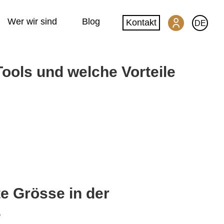
Wer wir sind
Blog
Kontakt
DE
ools und welche Vorteile
SwissGlobal Kundenportal
Machine Translation
Website-Übersetzung
DeepL-Glossar
Qualität & Datensicherheit
te Grösse in der
e