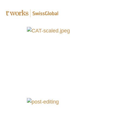
Fachübe
Lektora
Korrekt
Transkr
Post-Edi
Complia
Überse
B2B Üb