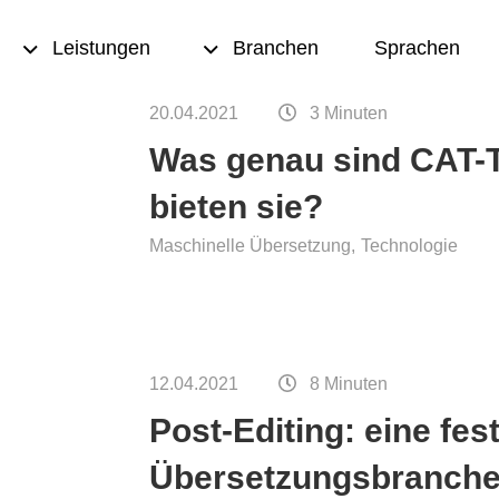
Leistungen
Branchen
Sprachen
20.04.2021
3 Minuten
Was genau sind CAT-T
rsetzung
Transkription und
bieten sie?
Multimedia Übersetzung
t und
Maschinelle Übersetzung
Technologie
urlesen
Übersetzungsspeicher
eation
Terminologiemanagement
ting
Texten
12.04.2021
8 Minuten
nce-
Desktop Publishing (DTP)
Post-Editing: eine fes
tzungen
Übersetzungsbranch
ersetzungen