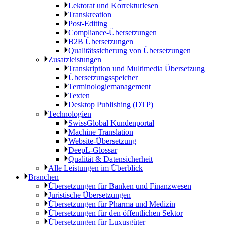
Lektorat und Korrekturlesen
Transkreation
Post-Editing
Compliance-Übersetzungen
B2B Übersetzungen
Qualitätssicherung von Übersetzungen
Zusatzleistungen
Transkription und Multimedia Übersetzung
Übersetzungsspeicher
Terminologiemanagement
Texten
Desktop Publishing (DTP)
Technologien
SwissGlobal Kundenportal
Machine Translation
Website-Übersetzung
DeepL-Glossar
Qualität & Datensicherheit
Alle Leistungen im Überblick
Branchen
Übersetzungen für Banken und Finanzwesen
Juristische Übersetzungen
Übersetzungen für Pharma und Medizin
Übersetzungen für den öffentlichen Sektor
Übersetzungen für Luxusgüter