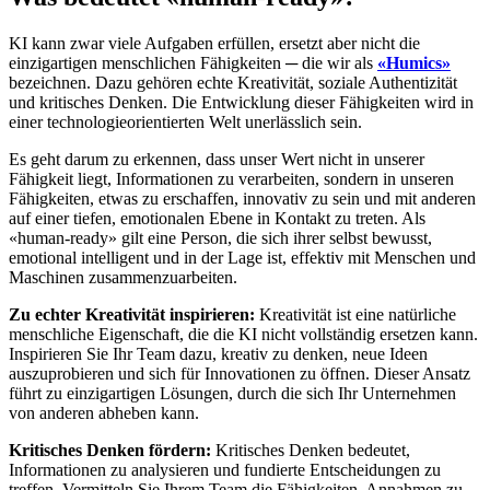
KI kann zwar viele Aufgaben erfüllen, ersetzt aber nicht die
einzigartigen menschlichen Fähigkeiten ─ die wir als
«Humics»
bezeichnen. Dazu gehören echte Kreativität, soziale Authentizität
und kritisches Denken. Die Entwicklung dieser Fähigkeiten wird in
einer technologieorientierten Welt unerlässlich sein.
Es geht darum zu erkennen, dass unser Wert nicht in unserer
Fähigkeit liegt, Informationen zu verarbeiten, sondern in unseren
Fähigkeiten, etwas zu erschaffen, innovativ zu sein und mit anderen
auf einer tiefen, emotionalen Ebene in Kontakt zu treten. Als
«human-ready» gilt eine Person, die sich ihrer selbst bewusst,
emotional intelligent und in der Lage ist, effektiv mit Menschen und
Maschinen zusammenzuarbeiten.
Zu echter Kreativität inspirieren:
Kreativität ist eine natürliche
menschliche Eigenschaft, die die KI nicht vollständig ersetzen kann.
Inspirieren Sie Ihr Team dazu, kreativ zu denken, neue Ideen
auszuprobieren und sich für Innovationen zu öffnen. Dieser Ansatz
führt zu einzigartigen Lösungen, durch die sich Ihr Unternehmen
von anderen abheben kann.
Kritisches Denken fördern:
Kritisches Denken bedeutet,
Informationen zu analysieren und fundierte Entscheidungen zu
treffen. Vermitteln Sie Ihrem Team die Fähigkeiten, Annahmen zu