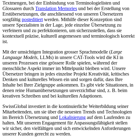
Textmengen, bei der Einbindung von Terminologielisten und
Glossaren durch
Translation Memories
und bei der Erstellung von
Erstübersetzungen, die anschliessend von unseren Übersetzern
sorgfältig
posteditiert
werden. Mithilfe dieser Konzeption sind
unsere Spezialisten in der Lage, jede einzelne Übersetzung zu
verfeinern und zu perfektionieren, um sicherzustellen, dass sie
kontextuell präzise, kulturell angemessen und terminologisch korrekt
ist.
Mit der umsichtigen Integration grosser Sprachmodelle (
Large
Language Models
, LLMs) in unsere CAT-Tools wird die KI in
unseren Prozessen eine grössere Rolle spielen, während der
menschliche Aspekt immer im Mittelpunkt bleiben wird. Unsere
Übersetzer bringen in jedes einzelne Projekt Kreativität, kritisches
Denken und kulturelles Wissen ein und sorgen dafür, dass Ihre
Inhalte bei Ihrer Zielgruppe ankommen. Es gibt viele Situationen, in
denen reine Humanübersetzungen unverzichtbar sind, z. B. beim
kreativen Schreiben und bei kulturellen Adaptionen.
SwissGlobal investiert in die kontinuierliche Weiterbildung seiner
Mitarbeitenden, um sie über die neuesten Trends und Technologien
im Bereich Übersetzung und
Lokalisierung
auf dem Laufenden zu
halten. Mit unserem Engagement für Anpassungsfähigkeit stellen
wir sicher, den vielfältigen und sich entwickelnden Anforderungen
unserer Kunden gerecht zu werden.