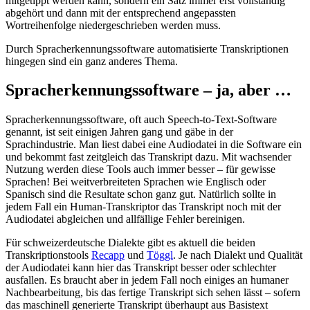
mitgetippt werden kann, sondern ein Satz immer erst vollständig
abgehört und dann mit der entsprechend angepassten
Wortreihenfolge niedergeschrieben werden muss.
Durch Spracherkennungssoftware automatisierte Transkriptionen
hingegen sind ein ganz anderes Thema.
Spracherkennungssoftware – ja, aber …
Spracherkennungssoftware, oft auch Speech-to-Text-Software
genannt, ist seit einigen Jahren gang und gäbe in der
Sprachindustrie. Man liest dabei eine Audiodatei in die Software ein
und bekommt fast zeitgleich das Transkript dazu. Mit wachsender
Nutzung werden diese Tools auch immer besser – für gewisse
Sprachen! Bei weitverbreiteten Sprachen wie Englisch oder
Spanisch sind die Resultate schon ganz gut. Natürlich sollte in
jedem Fall ein Human-Transkriptor das Transkript noch mit der
Audiodatei abgleichen und allfällige Fehler bereinigen.
Für schweizerdeutsche Dialekte gibt es aktuell die beiden
Transkriptionstools
Recapp
und
Töggl
. Je nach Dialekt und Qualität
der Audiodatei kann hier das Transkript besser oder schlechter
ausfallen. Es braucht aber in jedem Fall noch einiges an humaner
Nachbearbeitung, bis das fertige Transkript sich sehen lässt – sofern
das maschinell generierte Transkript überhaupt aus Basistext