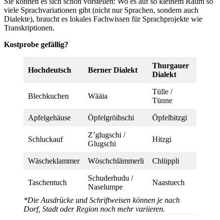
Sie können es sich schon vorstellen: Wo es auf so kleinem Raum so
viele Sprachvariationen gibt (nicht nur Sprachen, sondern auch
Dialekte), braucht es lokales Fachwissen für Sprachprojekte wie
Transkriptionen.
Kostprobe gefällig?
Thurgauer
Wallis
Hochdeutsch
Berner Dialekt
Dialekt
Dialek
Tülle /
Blechkuchen
Wääia
Flachc
Tünne
Apfelgehäuse
Öpfelgröibschi
Öpfelbitzgi
Buschi
Z’glugschi /
Schluckauf
Hitzgi
Z’higg
Glugschi
Wäscheklammer
Wöschchlämmerli
Chlüppli
Chläm
Schuderhudu /
Nastüe
Taschentuch
Naastuech
Naselumpe
Schnud
*Die Ausdrücke und Schriftweisen können je nach
Dorf, Stadt oder Region noch mehr variieren.