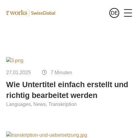
DE
Leistungen
Deutsch
Alle Leistungen im Überblick
Branchen
Alle Branchen im Überblick
Sprachen
27.01.2025
7 Minuten
Wie Untertitel einfach erstellt und
Übersetzungen für Banken und Finanzwesen
Wer wir sind
richtig bearbeitet werden
Juristische Übersetzungen
Languages
News
Transkription
Blog
Übersetzungen für Pharma und Medizin
Übersetzungen für den öffentlichen Sektor
Übersetzungen für Luxusgüter