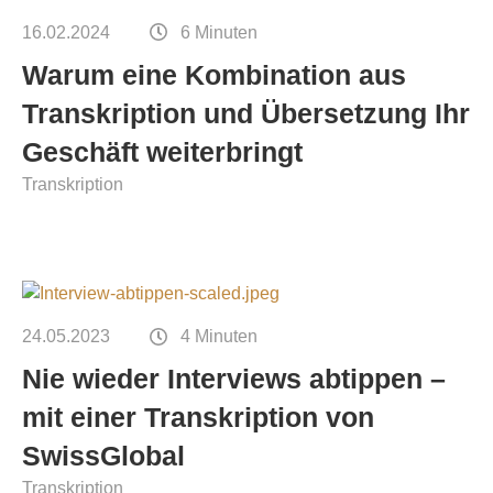
Kontakt
16.02.2024
6 Minuten
Technische Übersetzungen
Warum eine Kombination aus
Übersetzungen im Bereich Rohstoffe und
Transkription und Übersetzung Ihr
Energie
Geschäft weiterbringt
Transkription
24.05.2023
4 Minuten
Nie wieder Interviews abtippen –
mit einer Transkription von
SwissGlobal
Transkription