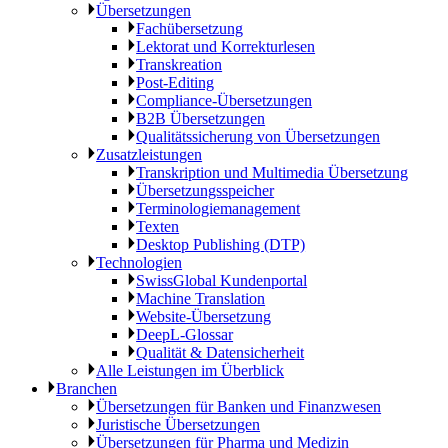
Übersetzungen
Fachübersetzung
Lektorat und Korrekturlesen
Transkreation
Post-Editing
Compliance-Übersetzungen
B2B Übersetzungen
Qualitätssicherung von Übersetzungen
Zusatzleistungen
Transkription und Multimedia Übersetzung
Übersetzungsspeicher
Terminologiemanagement
Texten
Desktop Publishing (DTP)
Technologien
SwissGlobal Kundenportal
Machine Translation
Website-Übersetzung
DeepL-Glossar
Qualität & Datensicherheit
Alle Leistungen im Überblick
Branchen
Übersetzungen für Banken und Finanzwesen
Juristische Übersetzungen
Übersetzungen für Pharma und Medizin