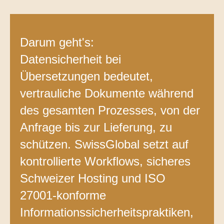
Kontakt
Technische Übersetzungen
Darum geht's:
Übersetzungen im Bereich Rohstoffe und
Energie
Datensicherheit bei
Übersetzungen bedeutet,
vertrauliche Dokumente während
des gesamten Prozesses, von der
Anfrage bis zur Lieferung, zu
schützen. SwissGlobal setzt auf
kontrollierte Workflows, sicheres
Schweizer Hosting und ISO
27001-konforme
Informationssicherheitspraktiken,