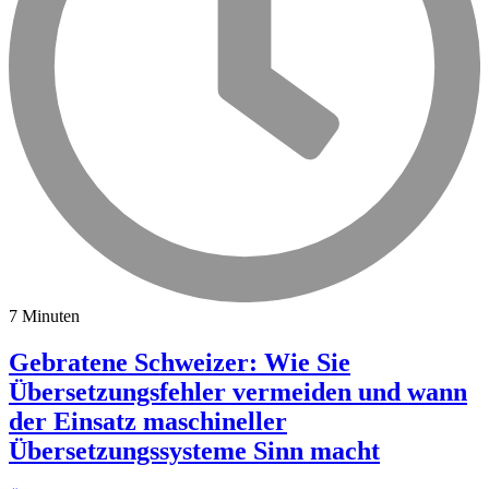
7 Minuten
Gebratene Schweizer: Wie Sie
Übersetzungsfehler vermeiden und wann
der Einsatz maschineller
Übersetzungssysteme Sinn macht