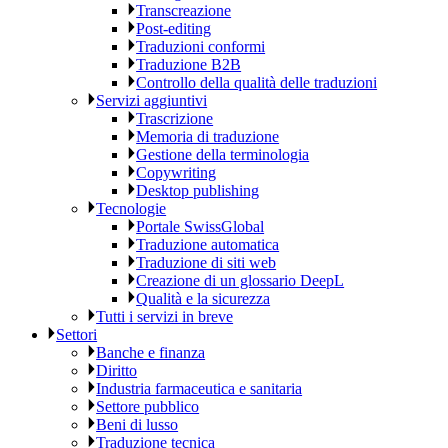
Transcreazione
Post-editing
Traduzioni conformi
Traduzione B2B
Controllo della qualità delle traduzioni
Servizi aggiuntivi
Trascrizione
Memoria di traduzione
Gestione della terminologia
Copywriting
Desktop publishing
Tecnologie
Portale SwissGlobal
Traduzione automatica
Traduzione di siti web
Creazione di un glossario DeepL
Qualità e la sicurezza
Tutti i servizi in breve
Settori
Banche e finanza
Diritto
Industria farmaceutica e sanitaria
Settore pubblico
Beni di lusso
Traduzione tecnica